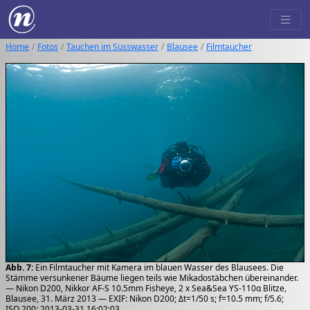
Home
Fotos
Tauchen im Süsswasser
Blausee
Filmtaucher
Abb. 7:
Ein Filmtaucher mit Kamera im blauen Wasser des Blausees. Die
Stämme versunkener Bäume liegen teils wie Mikadostäbchen übereinander.
— Nikon D200, Nikkor AF-S 10.5mm Fisheye, 2 x Sea&Sea YS-110α Blitze,
Blausee, 31. März 2013 — EXIF: Nikon D200; Δt=1/50 s; f=10.5 mm; f/5.6;
ISO 200; 2013-03-31 16:02:03