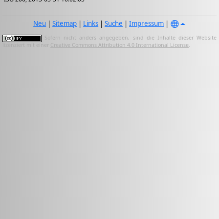
Neu
|
Sitemap
|
Links
|
Suche
|
Impressum
|
Sofern nicht anders angegeben, sind die Inhalte dieser Website
lizenziert mit einer
Creative Commons Attribution 4.0 International License
.