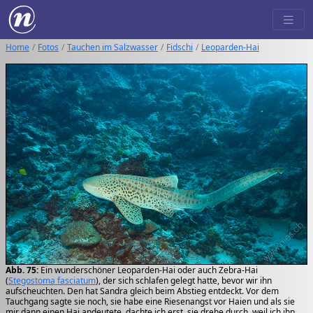
Home
Fotos
Tauchen im Salzwasser
Fidschi
Leoparden-Hai
Abb. 75:
Ein wunderschöner Leoparden-Hai oder auch Zebra-Hai
(
Stegostoma fasciatum
), der sich schlafen gelegt hatte, bevor wir ihn
aufscheuchten. Den hat Sandra gleich beim Abstieg entdeckt. Vor dem
Tauchgang sagte sie noch, sie habe eine Riesenangst vor Haien und als sie
mir dann einen Hai andeutete, dachte ich erst, sie drehe durch, weil ich ihn