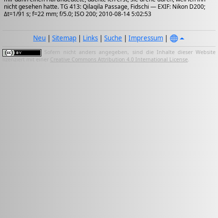
nicht gesehen hatte. TG 413: Qilaqila Passage, Fidschi — EXIF: Nikon D200;
Δt=1/91 s; f=22 mm; f/5.0; ISO 200; 2010-08-14 5:02:53
Neu
|
Sitemap
|
Links
|
Suche
|
Impressum
|
Sofern nicht anders angegeben, sind die Inhalte dieser Website
lizenziert mit einer
Creative Commons Attribution 4.0 International License
.