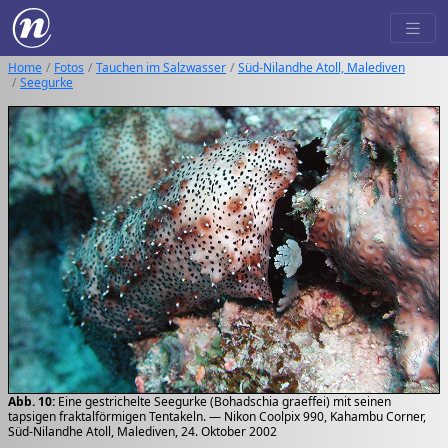
Home
Fotos
Tauchen im Salzwasser
Süd-Nilandhe Atoll, Malediven
Seegurke
Abb. 10:
Eine gestrichelte Seegurke (Bohadschia graeffei) mit seinen
tapsigen fraktalförmigen Tentakeln. — Nikon Coolpix 990, Kahambu Corner,
Süd-Nilandhe Atoll, Malediven, 24. Oktober 2002