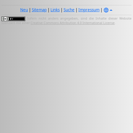
Neu
|
Sitemap
|
Links
|
Suche
|
Impressum
|
Sofern nicht anders angegeben, sind die Inhalte dieser Website
lizenziert mit einer
Creative Commons Attribution 4.0 International License
.