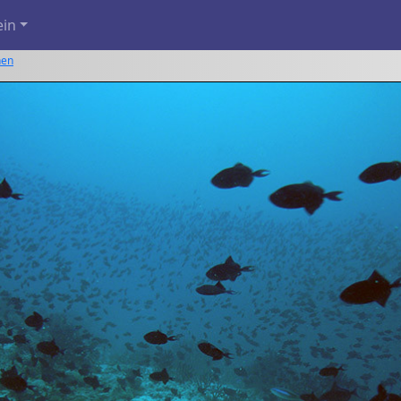
ein
hen