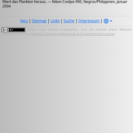
filtert das Plankton heraus. — Nikon Coolpix 990, Negros/Philippinen, Januar
2004
Neu
|
Sitemap
|
Links
|
Suche
|
Impressum
|
Sofern nicht anders angegeben, sind die Inhalte dieser Website
lizenziert mit einer
Creative Commons Attribution 4.0 International License
.