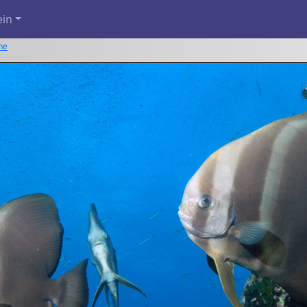
ein
he