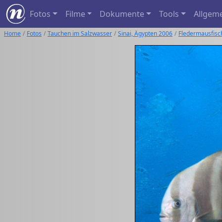
Fotos
Filme
Dokumente
Tools
Allgem
Home
Fotos
Tauchen im Salzwasser
Sinai, Ägypten 2006
Fledermausfisc