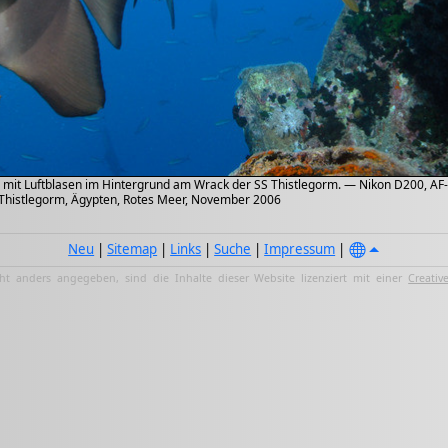
 mit Luftblasen im Hintergrund am Wrack der SS Thistlegorm. — Nikon D200, A
 Thistlegorm, Ägypten, Rotes Meer, November 2006
Neu
|
Sitemap
|
Links
|
Suche
|
Impressum
|
ht anders angegeben, sind die Inhalte dieser Website lizenziert mit einer
Creativ