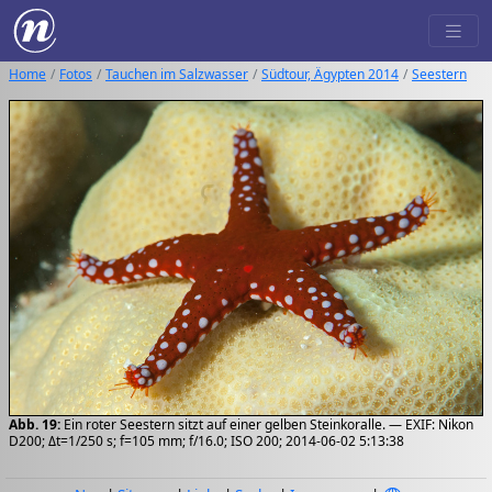
Home
Fotos
Tauchen im Salzwasser
Südtour, Ägypten 2014
Seestern
Abb. 19:
Ein roter Seestern sitzt auf einer gelben Steinkoralle. — EXIF: Nikon
D200; Δt=1/250 s; f=105 mm; f/16.0; ISO 200; 2014-06-02 5:13:38