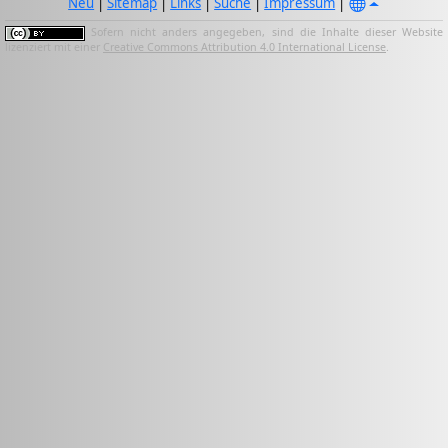
Neu
|
Sitemap
|
Links
|
Suche
|
Impressum
|
Sofern nicht anders angegeben, sind die Inhalte dieser Website
lizenziert mit einer
Creative Commons Attribution 4.0 International License
.