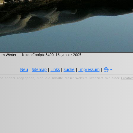
 im Winter — Nikon Coolpix 5400, 16. Januar 2005
Neu
|
Sitemap
|
Links
|
Suche
|
Impressum
|
ht anders angegeben, sind die Inhalte dieser Website lizenziert mit einer
Creativ