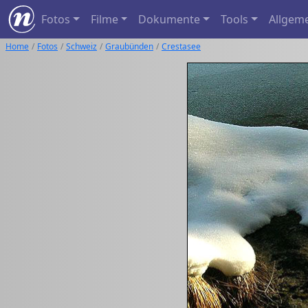
Fotos
Filme
Dokumente
Tools
Allgem
Home
Fotos
Schweiz
Graubünden
Crestasee