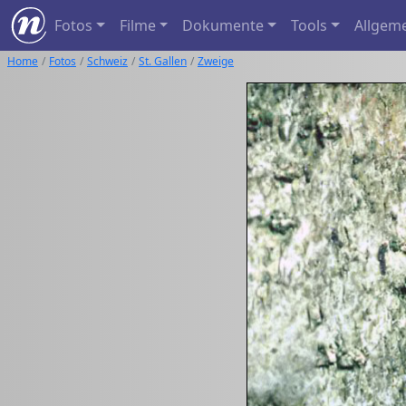
Fotos
Filme
Dokumente
Tools
Allgem
Home
Fotos
Schweiz
St. Gallen
Zweige