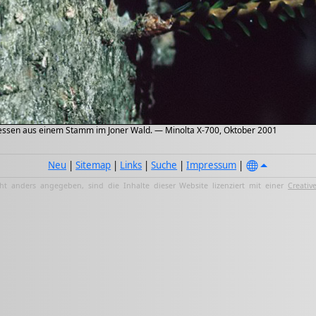
iessen aus einem Stamm im Joner Wald. — Minolta X-700, Oktober 2001
Neu
|
Sitemap
|
Links
|
Suche
|
Impressum
|
ht anders angegeben, sind die Inhalte dieser Website lizenziert mit einer
Creativ