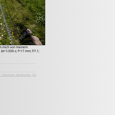
nen mich von meinem
 Δt=1/200 s; f=17 mm; f/7.1;
e Commons Attribution 4.0