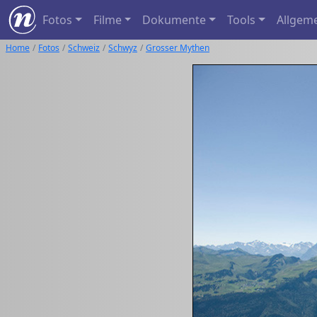
Fotos
Filme
Dokumente
Tools
Allgem
Home
Fotos
Schweiz
Schwyz
Grosser Mythen