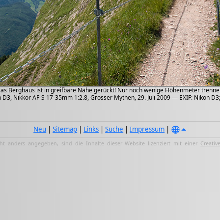
 Das Berghaus ist in greifbare Nähe gerückt! Nur noch wenige Höhenmeter tren
 D3, Nikkor AF-S 17-35mm 1:2.8, Grosser Mythen, 29. Juli 2009 — EXIF: Nikon D3;
Neu
|
Sitemap
|
Links
|
Suche
|
Impressum
|
ht anders angegeben, sind die Inhalte dieser Website lizenziert mit einer
Creativ