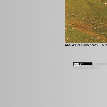
Abb. 4:
Der Klausenpass — Min
Sofern nic
International License
.