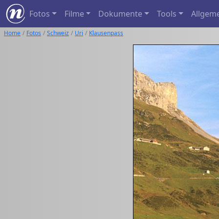
Fotos
Filme
Dokumente
Tools
Allgem
Home
Fotos
Schweiz
Uri
Klausenpass