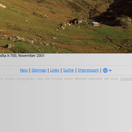
olta X-700, November 2001
Neu
|
Sitemap
|
Links
|
Suche
|
Impressum
|
ht anders angegeben, sind die Inhalte dieser Website lizenziert mit einer
Creativ