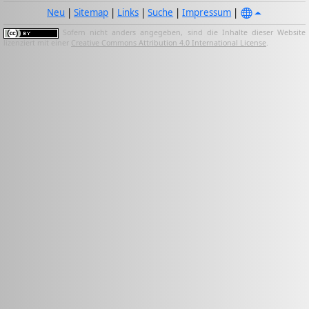
Neu
|
Sitemap
|
Links
|
Suche
|
Impressum
|
Sofern nicht anders angegeben, sind die Inhalte dieser Website
lizenziert mit einer
Creative Commons Attribution 4.0 International License
.