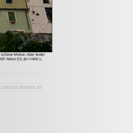
 schöne Motive. Aber leider
IF: Nikon D3; Δt=1/400 s;
e Commons Attribution 4.0