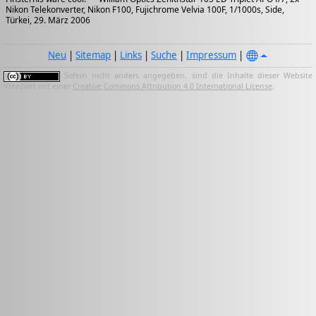
Nikon Telekonverter, Nikon F100, Fujichrome Velvia 100F, 1/1000s, Side,
Türkei, 29. März 2006
Neu
|
Sitemap
|
Links
|
Suche
|
Impressum
|
Sofern nicht anders angegeben, sind die Inhalte dieser Website
lizenziert mit einer
Creative Commons Attribution 4.0 International License
.