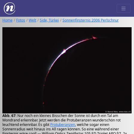
Home
Fotos
Welt
Side, Türkei
Sonnenfinsternis 2006 Perlschnur
Abb. 67:
Nur noch ein kleines Bisschen der Sonne ist durch ein Tal am
Mondrand erkennbar. Jetzt werden die Protuberanzen wunderschön rot
leuchtend erkennbar. Es gibt
Protuberanzen
, welche sogar einen
Sonnenradius weit hinaus ins All ragen können. So eine während einer
Finsternis wäre cool! — William Optics Zenithstar 105 ED Triplet APO f/7, 2x