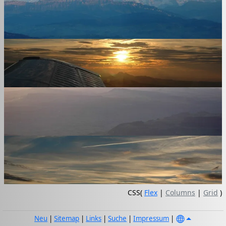
CSS(
Flex
|
Columns
|
Grid
)
Neu
|
Sitemap
|
Links
|
Suche
|
Impressum
|