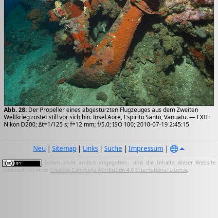
Abb. 28:
Der Propeller eines abgestürzten Flugzeuges aus dem Zweiten
Weltkrieg rostet still vor sich hin. Insel Aore, Espiritu Santo, Vanuatu. — EXIF:
Nikon D200; Δt=1/125 s; f=12 mm; f/5.0; ISO 100; 2010-07-19 2:45:15
Neu
|
Sitemap
|
Links
|
Suche
|
Impressum
|
Sofern nicht anders angegeben, sind die Inhalte dieser Website
lizenziert mit einer
Creative Commons Attribution 4.0 International License
.