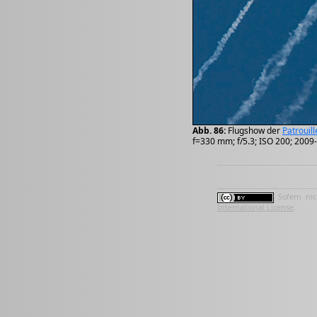
Abb. 86:
Flugshow der
Patrouill
f=330 mm; f/5.3; ISO 200; 2009
Sofern nic
International License
.