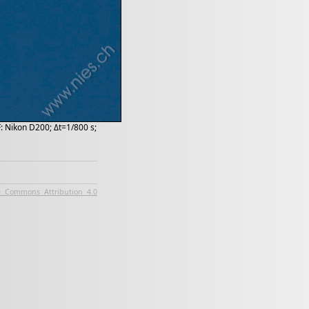
: Nikon D200; Δt=1/800 s;
e Commons Attribution 4.0