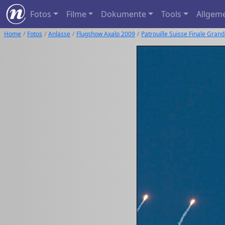
Fotos
Filme
Dokumente
Tools
Allgem
Home
Fotos
Anlässe
Flugshow Axalp 2009
Patrouille Suisse Finale Grand