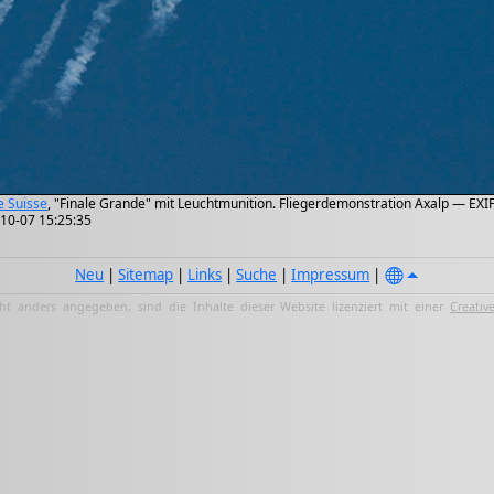
e Suisse
, "Finale Grande" mit Leuchtmunition. Fliegerdemonstration Axalp — EXIF
-10-07 15:25:35
Neu
|
Sitemap
|
Links
|
Suche
|
Impressum
|
ht anders angegeben, sind die Inhalte dieser Website lizenziert mit einer
Creativ