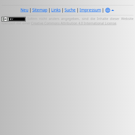
Neu
|
Sitemap
|
Links
|
Suche
|
Impressum
|
Sofern nicht anders angegeben, sind die Inhalte dieser Website
lizenziert mit einer
Creative Commons Attribution 4.0 International License
.