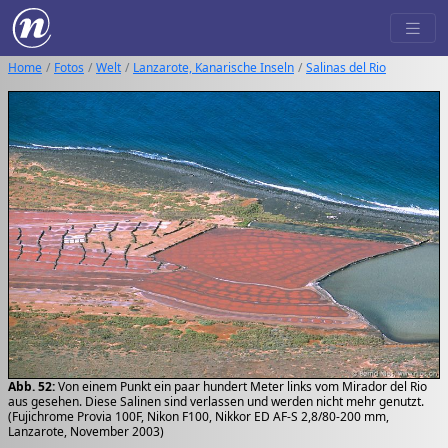
Home
Fotos
Welt
Lanzarote, Kanarische Inseln
Salinas del Rio
Abb. 52:
Von einem Punkt ein paar hundert Meter links vom Mirador del Rio
aus gesehen. Diese Salinen sind verlassen und werden nicht mehr genutzt.
(Fujichrome Provia 100F, Nikon F100, Nikkor ED AF-S 2,8/80-200 mm,
Lanzarote, November 2003)